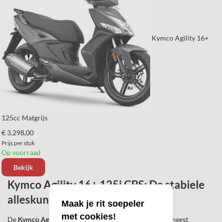
Kymco Agility 16+
125cc Matgrijs
€ 3.298,00
Prijs per stuk
Op voorraad
Bekijk
Kymco Agility 16+ 125i CBS: De stabiele
alleskunner
Maak je rit soepeler
met cookies!
De
Kymco Agility 16+ 125i CBS
is al jaren een van de meest