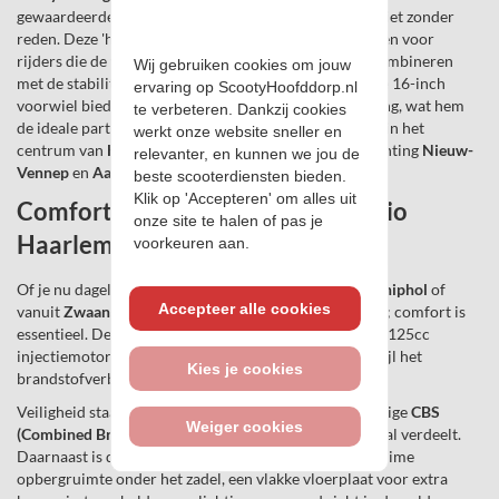
gewaardeerde motorscooters in zijn klasse, en dat is niet zonder
reden. Deze 'high-wheel' scooter is specifiek ontworpen voor
rijders die de wendbaarheid van een scooter willen combineren
Wij gebruiken cookies om jouw
met de stabiliteit van een motorfiets. Dankzij het grote 16-inch
ervaring op ScootyHoofddorp.nl
voorwiel biedt de Agility 16+ een superieure wegligging, wat hem
te verbeteren. Dankzij cookies
de ideale partner maakt voor zowel de drukke straten in het
werkt onze website sneller en
centrum van
Hoofddorp
als de doorgaande wegen richting
Nieuw-
relevanter, en kunnen we jou de
Vennep
en
Aalsmeer
.
beste scooterdiensten bieden.
Klik op 'Accepteren' om alles uit
Comfort en veiligheid voor de regio
onze site te halen of pas je
Haarlemmermeer
voorkeuren aan.
Of je nu dagelijks pendelt tussen
Badhoevedorp
en
Schiphol
of
Accepteer alle cookies
vanuit
Zwaanshoek
een snelle rit naar
Haarlem
maakt; comfort is
essentieel. De Agility 16+ is uitgerust met een soepele 125cc
injectiemotor die vlot meekomt met het verkeer, terwijl het
Kies je cookies
brandstofverbruik indrukwekkend laag blijft.
Veiligheid staat centraal dankzij het standaard aanwezige
CBS
Weiger cookies
(Combined Braking System)
, dat de remkracht optimaal verdeelt.
Daarnaast is de scooter praktisch ingesteld met een ruime
opbergruimte onder het zadel, een vlakke vloerplaat voor extra